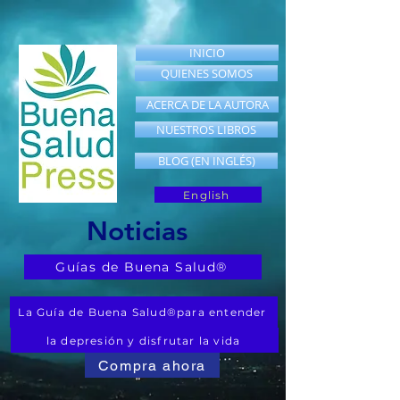
INICIO
QUIENES SOMOS
ACERCA DE LA AUTORA
NUESTROS LIBROS
BLOG (EN INGLÉS)
English
Noticias
Guías de Buena Salud®
La Guía de Buena Salud®para entender
la depresión y disfrutar la vida
Compra ahora